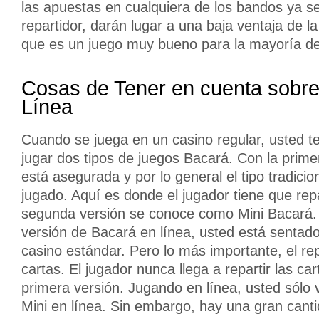
las apuestas en cualquiera de los bandos ya se
repartidor, darán lugar a una baja ventaja de la
que es un juego muy bueno para la mayoría de 
Cosas de Tener en cuenta sobre
Línea
Cuando se juega en un casino regular, usted t
jugar dos tipos de juegos Bacará. Con la prime
está asegurada y por lo general el tipo tradici
jugado. Aquí es donde el jugador tiene que repa
segunda versión se conoce como Mini Bacará. 
versión de Bacará en línea, usted está senta
casino estándar. Pero lo más importante, el rep
cartas. El jugador nunca llega a repartir las ca
primera versión. Jugando en línea, usted sólo
Mini en línea. Sin embargo, hay una gran cant