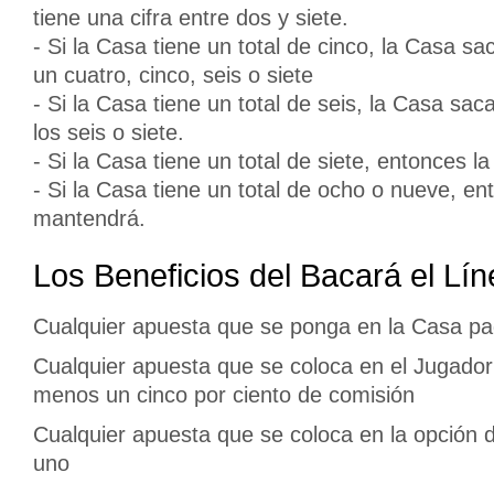
tiene una cifra entre dos y siete.
- Si la Casa tiene un total de cinco, la Casa sac
un cuatro, cinco, seis o siete
- Si la Casa tiene un total de seis, la Casa saca
los seis o siete.
- Si la Casa tiene un total de siete, entonces 
- Si la Casa tiene un total de ocho o nueve, e
mantendrá.
Los Beneficios del Bacará el Lín
Cualquier apuesta que se ponga en la Casa p
Cualquier apuesta que se coloca en el Jugado
menos un cinco por ciento de comisión
Cualquier apuesta que se coloca en la opción 
uno