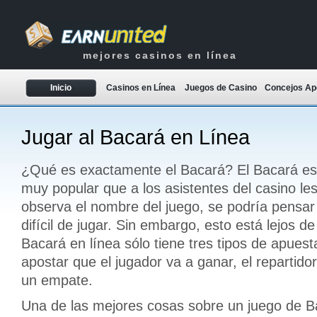
mejores casinos en línea
Inicio
Casinos en Línea
Juegos de Casino
Concejos Ap
Jugar al Bacará en Línea
¿Qué es exactamente el Bacará? El Bacará es 
muy popular que a los asistentes del casino les
observa el nombre del juego, se podría pensa
difícil de jugar. Sin embargo, esto está lejos de
Bacará en línea sólo tiene tres tipos de apues
apostar que el jugador va a ganar, el repartid
un empate.
Una de las mejores cosas sobre un juego de B