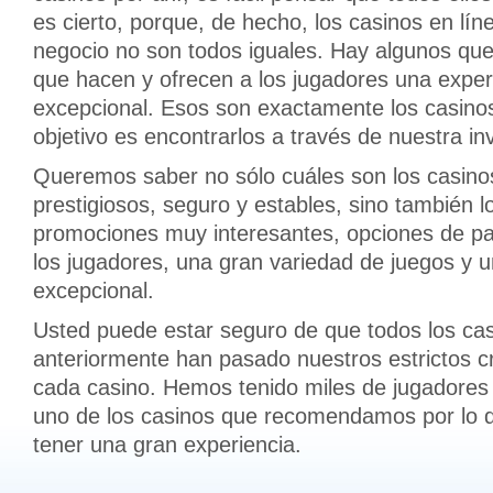
es cierto, porque, de hecho, los casinos en lín
negocio no son todos iguales. Hay algunos que
que hacen y ofrecen a los jugadores una exper
excepcional. Esos son exactamente los casino
objetivo es encontrarlos a través de nuestra in
Queremos saber no sólo cuáles son los casin
prestigiosos, seguro y estables, sino también 
promociones muy interesantes, opciones de p
los jugadores, una gran variedad de juegos y un
excepcional.
Usted puede estar seguro de que todos los c
anteriormente han pasado nuestros estrictos cr
cada casino. Hemos tenido miles de jugadores
uno de los casinos que recomendamos por lo
tener una gran experiencia.