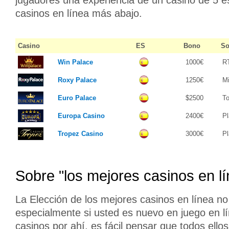
jugadores una experiencia de un casino de 5 es
casinos en línea más abajo.
Casino
ES
Bono
So
Win Palace
1000€
R
Roxy Palace
1250€
M
Euro Palace
$2500
T
Europa Casino
2400€
Pl
Tropez Casino
3000€
Pl
Sobre "los mejores casinos en lí
La Elección de los mejores casinos en línea no 
especialmente si usted es nuevo en juego en l
casinos por ahí, es fácil pensar que todos ello