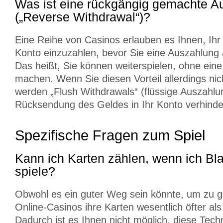
Was ist eine rückgängig gemachte A
(„Reverse Withdrawal“)?
Eine Reihe von Casinos erlauben es Ihnen, Ihr 
Konto einzuzahlen, bevor Sie eine Auszahlung
Das heißt, Sie können weiterspielen, ohne eine
machen. Wenn Sie diesen Vorteil allerdings ni
werden „Flush Withdrawals“ (flüssige Auszahlu
Rücksendung des Geldes in Ihr Konto verhinde
Spezifische Fragen zum Spiel
Kann ich Karten zählen, wenn ich Bla
spiele?
Obwohl es ein guter Weg sein könnte, um zu 
Online-Casinos ihre Karten wesentlich öfter al
Dadurch ist es Ihnen nicht möglich, diese Tec