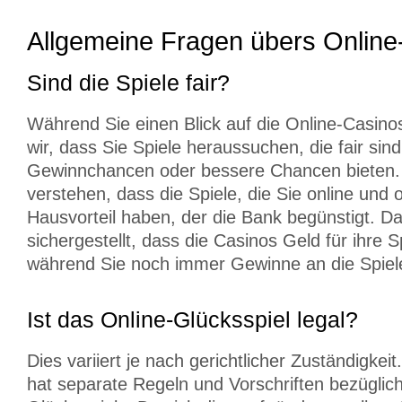
Allgemeine Fragen übers Online
Sind die Spiele fair?
Während Sie einen Blick auf die Online-Casino
wir, dass Sie Spiele heraussuchen, die fair sin
Gewinnchancen oder bessere Chancen bieten. D
verstehen, dass die Spiele, die Sie online und o
Hausvorteil haben, der die Bank begünstigt. D
sichergestellt, dass die Casinos Geld für ihre 
während Sie noch immer Gewinne an die Spiel
Ist das Online-Glücksspiel legal?
Dies variiert je nach gerichtlicher Zuständigkei
hat separate Regeln und Vorschriften bezüglic