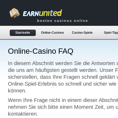
besten casinos online
Startseite
Online-Casinos
Casino-Spiele
Spiel-Tip
Online-Casino FAQ
In diesem Abschnitt werden Sie die Antworten a
die uns am häufigsten gestellt werden. Unser 
sicherstellen, dass Ihre Fragen schnell geklärt
Online-Spiel-Erlebnis so schnell und sicher wi
können.
Wenn Ihre Frage nicht in einem dieser Abschnit
nehmen Sie sich bitte einen Moment Zeit, um u
kontaktieren.